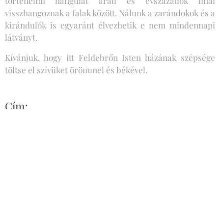
történelmi hangulat árad és évszázadok imái
visszhangoznak a falak között. Nálunk a zarándokok és a
kirándulók is egyaránt élvezhetik e nem mindennapi
látványt.
Kívánjuk, hogy itt Feldebrőn Isten házának szépsége
töltse el szívüket örömmel és békével.
Cím:
3352 Feldebrő
Szabadság tér 1.
Felelős ügyintéző:
Lénárt Gabriella
+36 20 368 40 80