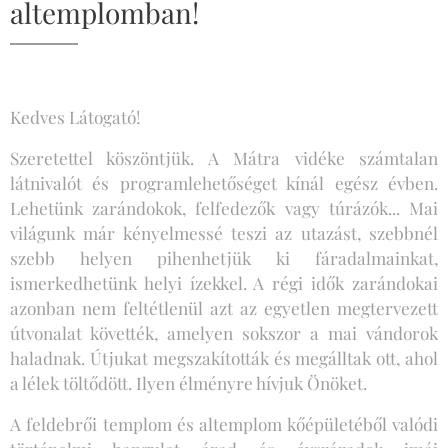
altemplomban!
Kedves Látogató!
Szeretettel köszöntjük. A Mátra vidéke számtalan
látnivalót és programlehetőséget kínál egész évben.
Lehetünk zarándokok, felfedezők vagy túrázók... Mai
világunk már kényelmessé teszi az utazást, szebbnél
szebb helyen pihenhetjük ki fáradalmainkat,
ismerkedhetünk helyi ízekkel. A régi idők zarándokai
azonban nem feltétlenül azt az egyetlen megtervezett
útvonalat követték, amelyen sokszor a mai vándorok
haladnak. Útjukat megszakították és megálltak ott, ahol
a lélek töltődött. Ilyen élményre hívjuk Önöket.
A feldebrői templom és altemplom kőépületéből valódi