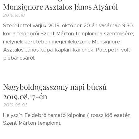
Monsignore Asztalos János Atyáról
2019.10.18
Szeretettel várjuk 2019. október 20-án vasárnap 9:30-
kor a feldebrői Szent Márton templomba szentmisére,
melynek keretében megemlékezünk Monsignore
Asztalos János pápai káplán, kanonok, Pócspetri volt
plébánosáról.
Nagyboldogasszony napi búcsú
2019.08.17-én
2019.08.03
Helyszín: Feldebrő temető kápolna ( rossz idő esetén
Szent Márton templom).