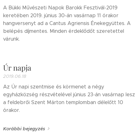
A Bükki Művészeti Napok Barokk Fesztivál-2019
keretében 2019. június 30-án vasárnap 11 órakor
hangversenyt ad a Cantus Agriensis Énekegyüttes. A
belépés díjmentes. Minden érdeklődőt szeretettel
várunk.
Úr napja
2019.06.18
Az Úr napi szentmise és körmenet a négy
egyházközség részvételével június 23-án vasárnap lesz
a feldebrői Szent Márton templomban délelőtt 10
órakor.
Korábbi bejegyzés