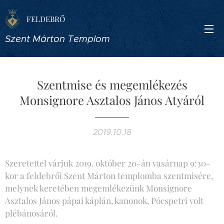
FELDEBRŐ
Szent Márton Templom
Szentmise és megemlékezés
Monsignore Asztalos János Atyáról
2019.10.18
Szeretettel várjuk 2019. október 20-án vasárnap 9:30-
kor a feldebrői Szent Márton templomba szentmisére,
melynek keretében megemlékezünk Monsignore
Asztalos János pápai káplán, kanonok, Pócspetri volt
plébánosáról.