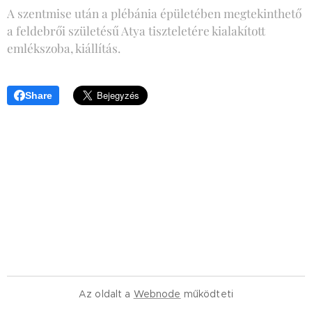
A szentmise után a plébánia épületében megtekinthető
a feldebrői születésű Atya tiszteletére kialakított
emlékszoba, kiállítás.
Share
Az oldalt a
Webnode
működteti